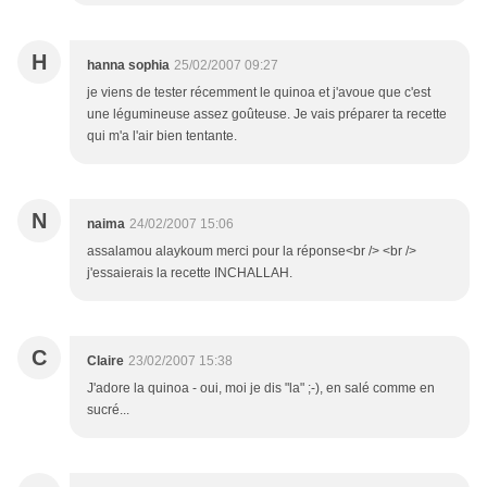
H
hanna sophia
25/02/2007 09:27
je viens de tester récemment le quinoa et j'avoue que c'est
une légumineuse assez goûteuse. Je vais préparer ta recette
qui m'a l'air bien tentante.
N
naima
24/02/2007 15:06
assalamou alaykoum merci pour la réponse<br /> <br />
j'essaierais la recette INCHALLAH.
C
Claire
23/02/2007 15:38
J'adore la quinoa - oui, moi je dis "la" ;-), en salé comme en
sucré...