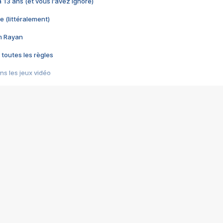
 a 13 ans (et vous l'avez ignoré)
e (littéralement)
im Rayan
 toutes les règles
s les jeux vidéo
us choquant de Rockstar ? - Le scandale BULLY
e plus moche de Steam
du RÊVE tourne au CAUCHEMAR
pendant 8 heures
it… à tort
umiliés par un jeu vidéo
ire - Final Fantasy 8
ti un empire - Age of Empires