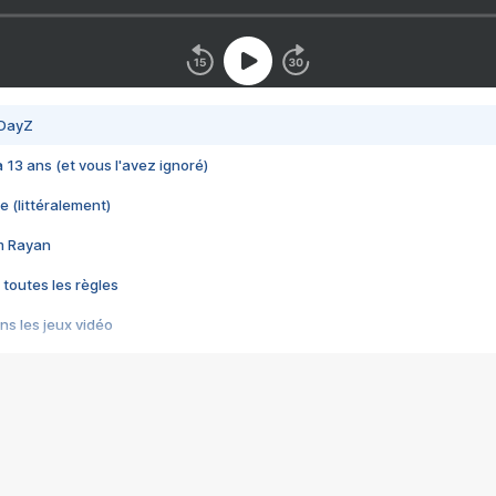
 DayZ
 a 13 ans (et vous l'avez ignoré)
e (littéralement)
im Rayan
 toutes les règles
s les jeux vidéo
us choquant de Rockstar ? - Le scandale BULLY
e plus moche de Steam
du RÊVE tourne au CAUCHEMAR
pendant 8 heures