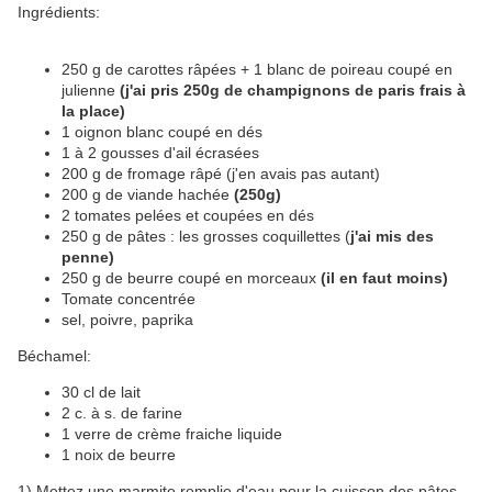
Ingrédients:
250 g de carottes râpées + 1 blanc de poireau coupé en
julienne
(j'ai pris 250g de champignons de paris frais à
la place)
1 oignon blanc coupé en dés
1 à 2 gousses d'ail écrasées
200 g de fromage râpé (j'en avais pas autant)
200 g de viande hachée
(250g)
2 tomates pelées et coupées en dés
250 g de pâtes : les grosses coquillettes (
j'ai mis des
penne)
250 g de beurre coupé en morceaux
(il en faut moins)
Tomate concentrée
sel, poivre, paprika
Béchamel:
30 cl de lait
2 c. à s. de farine
1 verre de crème fraiche liquide
1 noix de beurre
1) Mettez une marmite remplie d'eau pour la cuisson des pâtes.