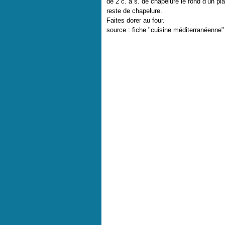
de 2 c. à s. de chapelure le fond d’un pl
reste de chapelure.
Faites dorer au four.
source : fiche "cuisine méditerranéenne"