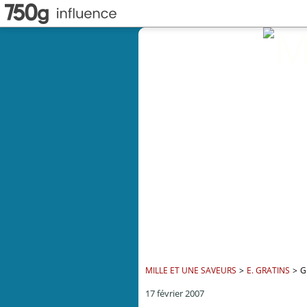
MILLE ET UNE SAVEURS
>
E. GRATINS
>
G
17 février 2007