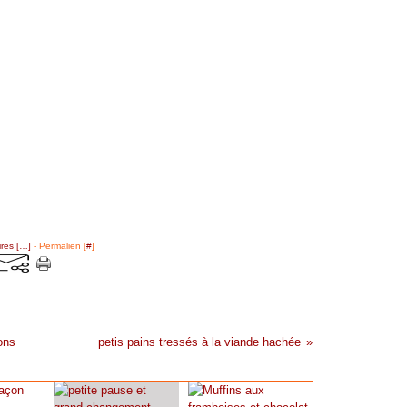
res [
…
]
- Permalien [
#
]
ons
petis pains tressés à la viande hachée