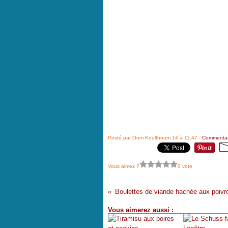
Posté par Oum Koulthoum 14 à 11:47 -
Commentai
Vous aimez ?
0 vote
Boulettes de viande hachée aux poivr
Vous aimerez aussi :