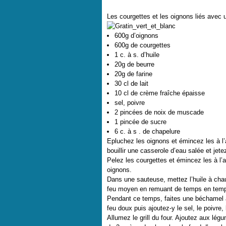
Les courgettes et les oignons liés avec 
600g d’oignons
600g de courgettes
1 c. à s. d’huile
20g de beurre
20g de farine
30 cl de lait
10 cl de crème fraîche épaisse
sel, poivre
2 pincées de noix de muscade
1 pincée de sucre
6 c. à s . de chapelure
Epluchez les oignons et émincez les à l’a
bouillir une casserole d’eau salée et jete
Pelez les courgettes et émincez les à l’a
oignons.
Dans une sauteuse, mettez l’huile à chauf
feu moyen en remuant de temps en temps 
Pendant ce temps, faites une béchamel ave
feu doux puis ajoutez-y le sel, le poivre
Allumez le grill du four. Ajoutez aux lég