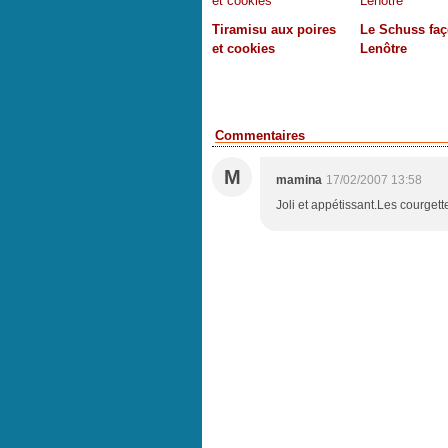
Tiramisu aux poires
Le Schuss fa
et cookies
Lenôtre
Commentaires
M
mamina
17/02/2007 13:58
Joli et appétissant.Les courgett