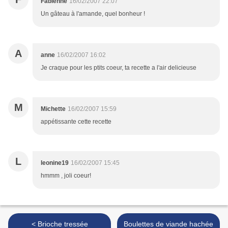
Fabienne
16/02/2007 22:07
Un gâteau à l'amande, quel bonheur !
A
anne
16/02/2007 16:02
Je craque pour les ptits coeur, ta recette a l'air delicieuse
M
Michette
16/02/2007 15:59
appétissante cette recette
L
leonine19
16/02/2007 15:45
hmmm , joli coeur!
< Brioche tressée
Boulettes de viande hachée