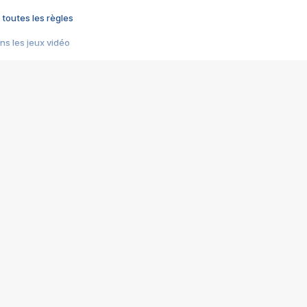
 toutes les règles
s les jeux vidéo
us choquant de Rockstar ? - Le scandale BULLY
e plus moche de Steam
du RÊVE tourne au CAUCHEMAR
pendant 8 heures
it… à tort
umiliés par un jeu vidéo
ire - Final Fantasy 8
ti un empire - Age of Empires
story DOFUS
tard, il crée l'un des pires jeux de tous les temps, MindsEye.