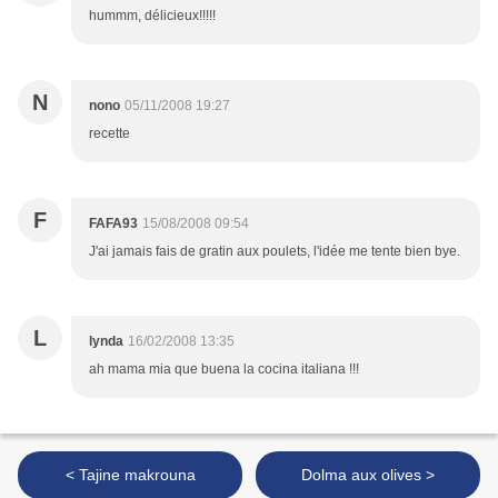
hummm, délicieux!!!!!
N
nono
05/11/2008 19:27
recette
F
FAFA93
15/08/2008 09:54
J'ai jamais fais de gratin aux poulets, l'idée me tente bien bye.
L
lynda
16/02/2008 13:35
ah mama mia que buena la cocina italiana !!!
< Tajine makrouna
Dolma aux olives >