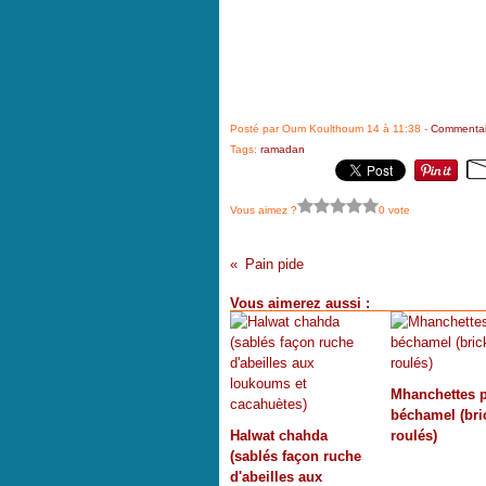
Posté par Oum Koulthoum 14 à 11:38 -
Commentai
Tags:
ramadan
Vous aimez ?
0 vote
Pain pide
Vous aimerez aussi :
Mhanchettes p
béchamel (bri
Halwat chahda
roulés)
(sablés façon ruche
d'abeilles aux