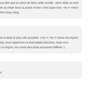
s dire que je viens de faire cette recette , alors déjà ca sent
en ai chipé dans la poele et ben c'est super bon, <br /> merci
 très beau blog
ais la faire le plus vite possible :)<br /> <br /> Dans ma région
lma), nous appelons ce plat batata barrania, mais mon
la région, les noms des plats pouvaient différer :)
e!