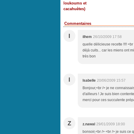
loukoums et
cacahuètes)
Commentaires
I
ilhem
26/10/2009 17:58
quelle délicieuse recette !!!! <br
déjà cuits... car les miens ont m
très bon
I
Isabelle
20/06/2009 15:57
Bonjour,<br /> je ne connaissai
d'ailleurs ! Je suis bien content
merci pour ces succulente prépar
Z
z.nawal
29/01/2009 18:00
bonsoir,<br /> <br /> je suis ce 