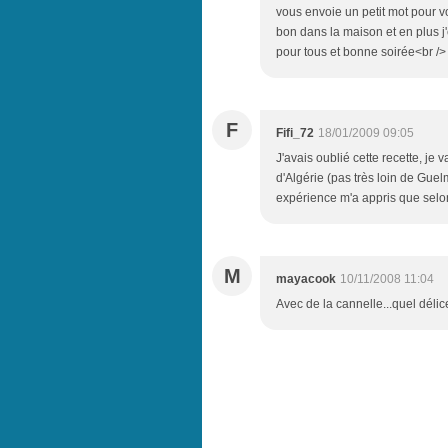
vous envoie un petit mot pour vou
bon dans la maison et en plus j'
pour tous et bonne soirée<br />
F
Fifi_72
18/01/2009 09:05
J'avais oublié cette recette, je v
d'Algérie (pas très loin de Gue
expérience m'a appris que selon 
M
mayacook
10/11/2008 11:04
Avec de la cannelle...quel délic