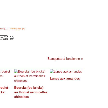
res [
…
]
- Permalien [
#
]
Blanquette à l'ancienne
Lunes aux amandes
oulet
Boureks (ou bricks)
cks
au thon et vermicelles
chinoises