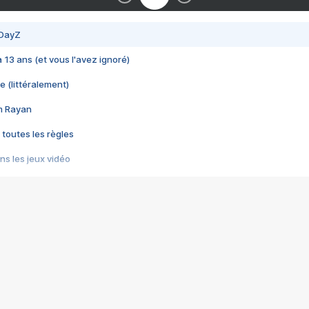
 DayZ
 a 13 ans (et vous l'avez ignoré)
e (littéralement)
im Rayan
 toutes les règles
s les jeux vidéo
us choquant de Rockstar ? - Le scandale BULLY
e plus moche de Steam
du RÊVE tourne au CAUCHEMAR
pendant 8 heures
it… à tort
umiliés par un jeu vidéo